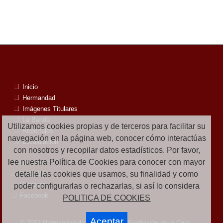
Inicio
Hermandad
Imágenes Titulares
La Banda
Utilizamos cookies propias y de terceros para facilitar su
Reportajes
navegación en la página web, conocer cómo interactúas
Localización
con nosotros y recopilar datos estadísticos. Por favor,
lee nuestra Política de Cookies para conocer con mayor
Noticias
detalle las cookies que usamos, su finalidad y como
Mapa Web
Contacto
poder configurarlas o rechazarlas, si así lo considera
Facebook
POLITICA DE COOKIES
Aceptar
© 2013 Hermandad de la Negación y Exaltación de la Cruz