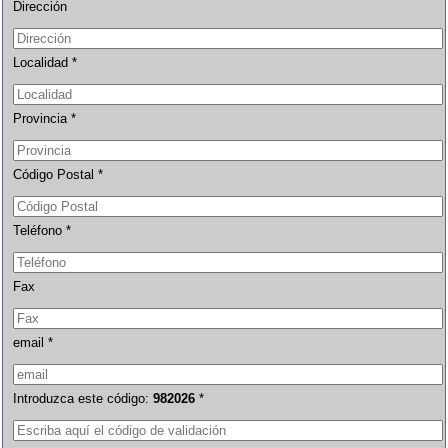
Dirección
Localidad *
Provincia *
Código Postal *
Teléfono *
Fax
email *
Introduzca este código:
982026
*