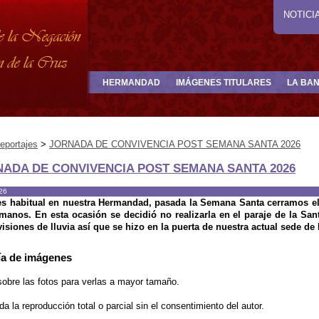
NOTICI
HERMANDAD
IMÁGENES TITULARES
LA BA
eportajes
>
JORNADA DE CONVIVENCIA POST SEMANA SANTA 2026
ADA DE CONVIVENCIA POST SEMANA SANTA 2026
26
s habitual en nuestra Hermandad, pasada la Semana Santa cerramos el
manos. En esta ocasión se decidió no realizarla en el paraje de la San
visiones de lluvia así que se hizo en la puerta de nuestra actual sede d
ía de imágenes
sobre las fotos para verlas a mayor tamaño.
da la reproducción total o parcial sin el consentimiento del autor.