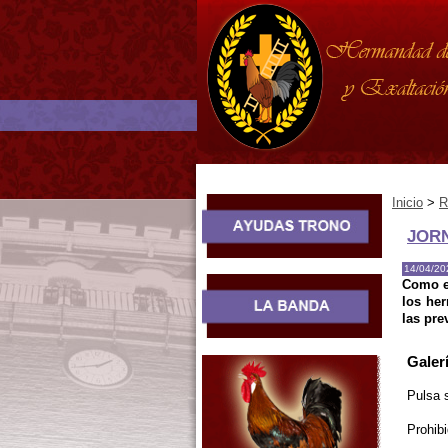
Inicio
>
R
JORN
14/04/20
Como e
los her
las pre
Galer
Pulsa 
Prohibi