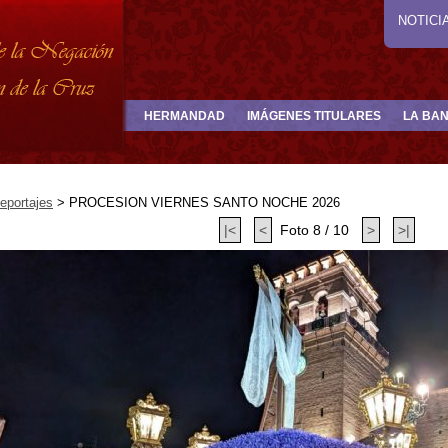
NOTICI
HERMANDAD
IMÁGENES TITULARES
LA BA
eportajes
>
PROCESION VIERNES SANTO NOCHE 2026
|<
<
Foto 8 / 10
>
>|