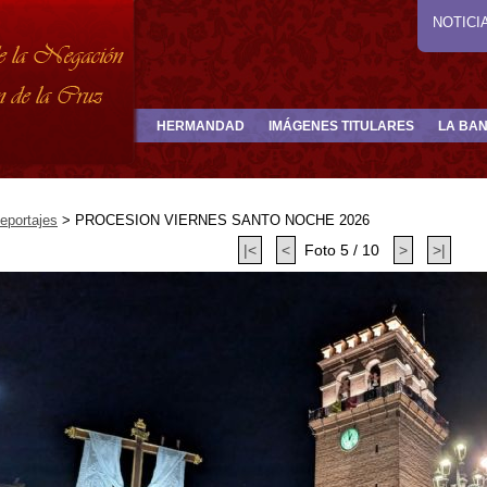
NOTICI
HERMANDAD
IMÁGENES TITULARES
LA BA
eportajes
>
PROCESION VIERNES SANTO NOCHE 2026
|<
<
Foto 5 / 10
>
>|