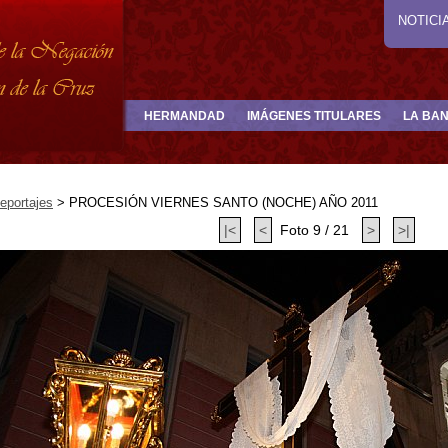
NOTICI
HERMANDAD
IMÁGENES TITULARES
LA BA
eportajes
>
PROCESIÓN VIERNES SANTO (NOCHE) AÑO 2011
|<
<
Foto 9 / 21
>
>|