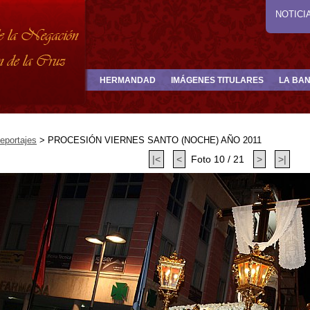
NOTICI
HERMANDAD
IMÁGENES TITULARES
LA BA
eportajes
>
PROCESIÓN VIERNES SANTO (NOCHE) AÑO 2011
|<
<
Foto 10 / 21
>
>|