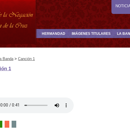
NOTICI
HERMANDAD
IMÁGENES TITULARES
LA BA
a Banda
>
Canción 1
ión 1