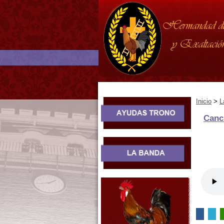
Inicio
>
L
Canc