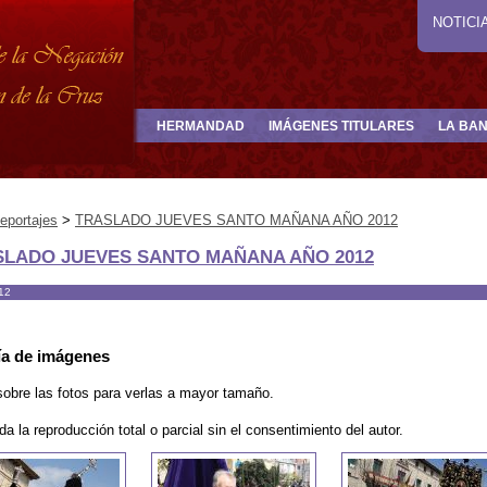
NOTICI
HERMANDAD
IMÁGENES TITULARES
LA BA
eportajes
>
TRASLADO JUEVES SANTO MAÑANA AÑO 2012
SLADO JUEVES SANTO MAÑANA AÑO 2012
12
ía de imágenes
sobre las fotos para verlas a mayor tamaño.
da la reproducción total o parcial sin el consentimiento del autor.