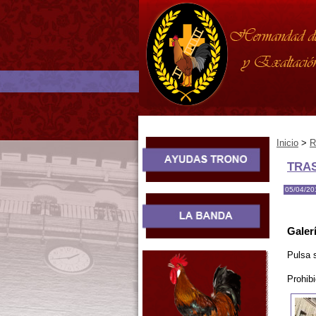
Inicio
>
R
TRA
05/04/20
Galer
Pulsa 
Prohibi