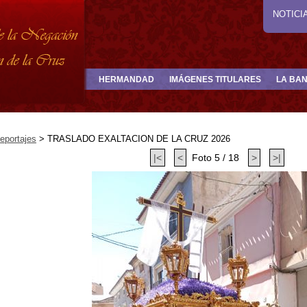
NOTICI
HERMANDAD
IMÁGENES TITULARES
LA BA
eportajes
>
TRASLADO EXALTACION DE LA CRUZ 2026
|<
<
Foto 5 / 18
>
>|