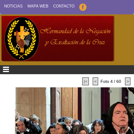
NOTICIAS
MAPA WEB
CONTACTO
|<
<
Foto 4 / 60
>