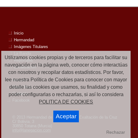
Inicio
Hermandad
Imágenes Titulares
La Banda
Utilizamos cookies propias y de terceros para facilitar su
Reportajes
navegación en la página web, conocer cómo interactúas
Localización
con nosotros y recopilar datos estadísticos. Por favor,
lee nuestra Política de Cookies para conocer con mayor
Noticias
detalle las cookies que usamos, su finalidad y como
Mapa Web
Contacto
poder configurarlas o rechazarlas, si así lo considera
Facebook
POLITICA DE COOKIES
Aceptar
© 2013 Hermandad de la Negación y Exaltación de la Cruz
C/ Bolivia, 3
30850 Totana (Murcia)
info@lanegacion.com
Rechazar