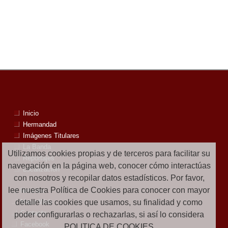
Inicio
Hermandad
Imágenes Titulares
La Banda
Utilizamos cookies propias y de terceros para facilitar su
Reportajes
navegación en la página web, conocer cómo interactúas
Localización
con nosotros y recopilar datos estadísticos. Por favor,
lee nuestra Política de Cookies para conocer con mayor
Noticias
detalle las cookies que usamos, su finalidad y como
Mapa Web
Contacto
poder configurarlas o rechazarlas, si así lo considera
Facebook
POLITICA DE COOKIES