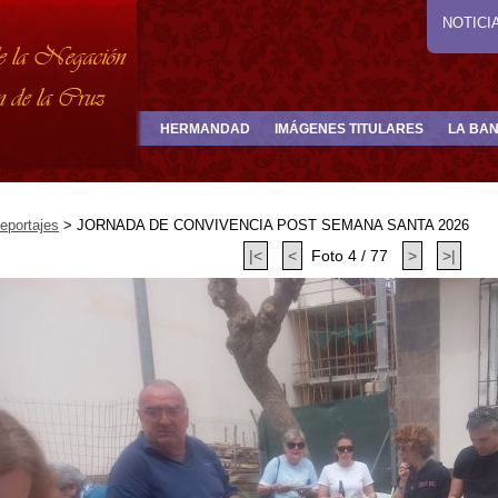
NOTICI
HERMANDAD
IMÁGENES TITULARES
LA BA
eportajes
>
JORNADA DE CONVIVENCIA POST SEMANA SANTA 2026
|<
<
Foto 4 / 77
>
>|