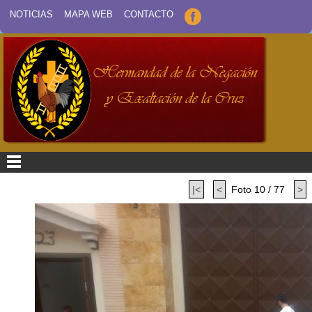
NOTICIAS
MAPA WEB
CONTACTO
|<
<
Foto 10 / 77
>