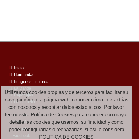
Inicio
Hermandad
Imágenes Titulares
La Banda
Utilizamos cookies propias y de terceros para facilitar su
Reportajes
navegación en la página web, conocer cómo interactúas
Localización
con nosotros y recopilar datos estadísticos. Por favor,
lee nuestra Política de Cookies para conocer con mayor
Noticias
detalle las cookies que usamos, su finalidad y como
Mapa Web
Contacto
poder configurarlas o rechazarlas, si así lo considera
Facebook
POLITICA DE COOKIES